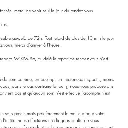
risés, merci de venir seul le jour du rendez-vous.
les.
ossible au-delà de 72h. Tout retard de plus de 10 min le jour
z-vous, merci d'arriver à l'heure.
 reports MAXIMUM, au-delà le report de rendez-vous n'est
ué de soin comme, un peeling, un microneedling ect.., moins
ous, dans le cas contraire le jour j, nous vous proposerons
 convient pas et qu'aucun soin n'est effectué l'acompte n'est
un soin précis mais pas forcement le meilleur pour votre
 l'institut nous effectuons un diagnostic afin de vous
 votre peau. Cependant, si le soin proposé ne vous convient