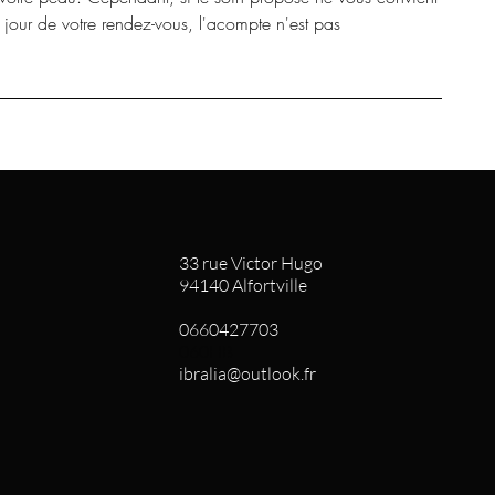
e jour de votre rendez-vous, l'acompte n'est pas
33 rue Victor Hugo
94140 Alfortville
0660427703
060HB
ibralia@outlook.fr