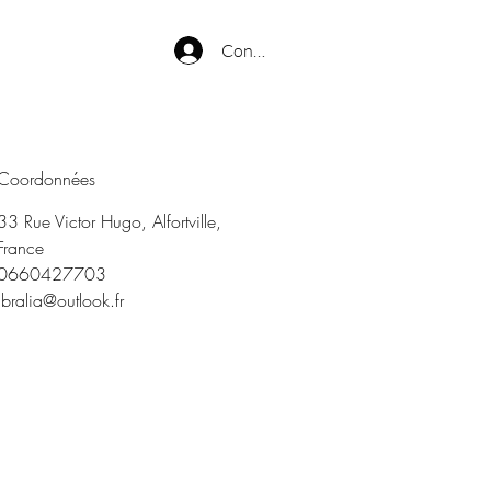
Connexion
Coordonnées
33 Rue Victor Hugo, Alfortville,
France
0660427703
ibralia@outlook.fr