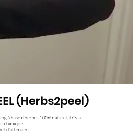
EL (Herbs2peel)
ing à base d’herbes 100% naturel, il n’y a
it chimique.
et d’atténuer: