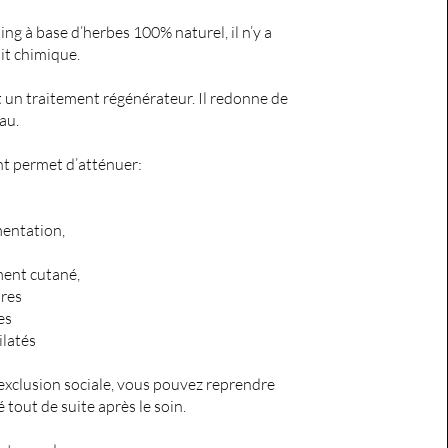
ing à base d’herbes 100% naturel, il n’y a
it chimique.
t un traitement régénérateur. Il redonne de
eau.
t permet d’atténuer:
mentation,
ment cutané,
ures
ces
ilatés
d’exclusion sociale, vous pouvez reprendre
é tout de suite après le soin.