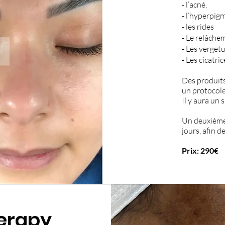
⁃ l’acné,
⁃ l’hyperpig
⁃ les rides
⁃ Le relâche
⁃ Les verget
⁃ Les cicatri
Des produits
un protocole
Il y aura un 
Un deuxième
jours, afin de
Prix: 290€
erapy