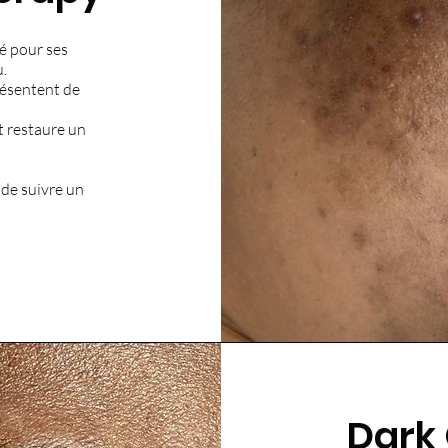
é pour ses
u.
résentent de
t restaure un
 de suivre un
Dark 