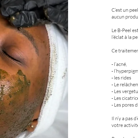
C’est un peel
aucun produ
Le B-Peel es
l’éclat à la p
Ce traitemen
⁃ l’acné,
⁃ l’hyperpig
⁃ les rides
⁃ Le relâche
⁃ Les verget
⁃ Les cicatri
⁃ Les pores d
Il n’y a pas 
votre activit