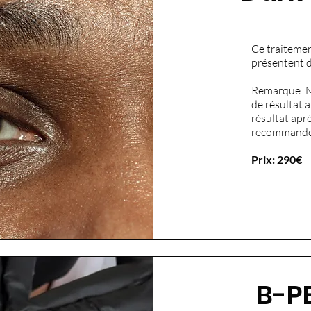
Ce traitemen
présentent d
Remarque: M
de résultat 
résultat apr
recommandon
Prix: 290€
B-P