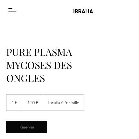
IBRALIA
PURE PLASMA
MYCOSES DES
ONGLES
110
euros
1 h
1
110 €
Ibralia Alfortville
Réserver