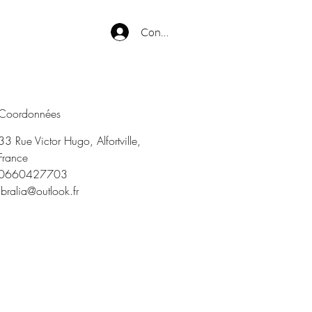
Connexion
Coordonnées
33 Rue Victor Hugo, Alfortville,
France
0660427703
ibralia@outlook.fr