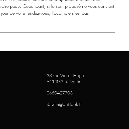
 votre peau. Cependant, si le soin proposé ne vous convient
e jour de votre rendez-vous, l'acompte n'est pas
33 rue Victor Hugo
94140 Alfortville
0660427703
060HB
ibralia@outlook.fr