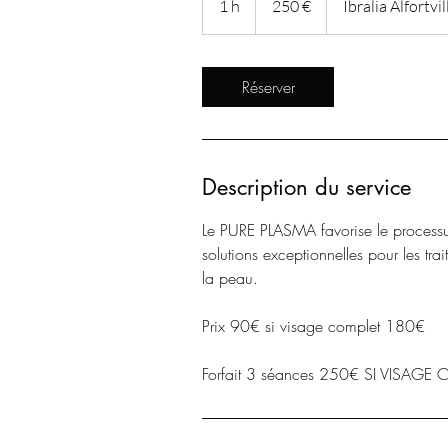
1 h
1
250 €
Ibralia Alfortvil
Réserver
Description du service
Le PURE PLASMA favorise le processus
solutions exceptionnelles pour les tra
la peau.
Prix 90€ si visage complet 180€