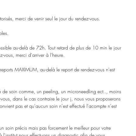
risés, merci de venir seul le jour du rendez-vous.
les.
ossible au-delà de 72h. Tout retard de plus de 10 min le jour
z-vous, merci d'arriver à l'heure.
 reports MAXIMUM, au-delà le report de rendez-vous n'est
ué de soin comme, un peeling, un microneedling ect.., moins
ous, dans le cas contraire le jour j, nous vous proposerons
 convient pas et qu'aucun soin n'est effectué l'acompte n'est
un soin précis mais pas forcement le meilleur pour votre
 l'institut nous effectuons un diagnostic afin de vous