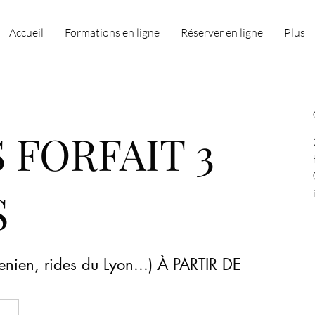
Accueil
Formations en ligne
Réserver en ligne
Plus
 FORFAIT 3
S
genien, rides du Lyon...) À PARTIR DE