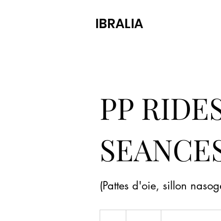
IBRALIA
PP RIDES
SEANCE
(Pattes d'oie, sillon naso
250
euros