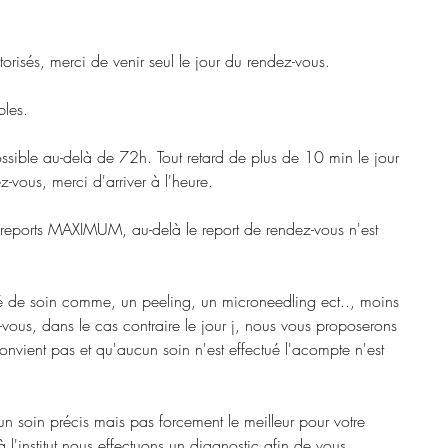
risés, merci de venir seul le jour du rendez-vous.
les.
ossible au-delà de 72h. Tout retard de plus de 10 min le jour
z-vous, merci d'arriver à l'heure.
 reports MAXIMUM, au-delà le report de rendez-vous n'est
ué de soin comme, un peeling, un microneedling ect.., moins
ous, dans le cas contraire le jour j, nous vous proposerons
 convient pas et qu'aucun soin n'est effectué l'acompte n'est
un soin précis mais pas forcement le meilleur pour votre
 l'institut nous effectuons un diagnostic afin de vous