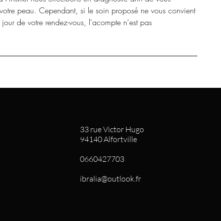
 votre peau. Cependant, si le soin proposé ne vous convient
e jour de votre rendez-vous, l'acompte n'est pas
33 rue Victor Hugo
94140 Alfortville
0660427703
060HB
ibralia@outlook.fr