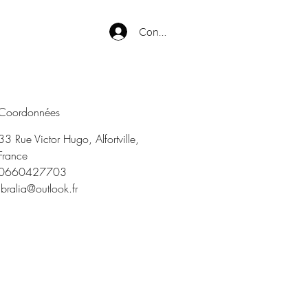
Connexion
Coordonnées
33 Rue Victor Hugo, Alfortville,
France
0660427703
ibralia@outlook.fr