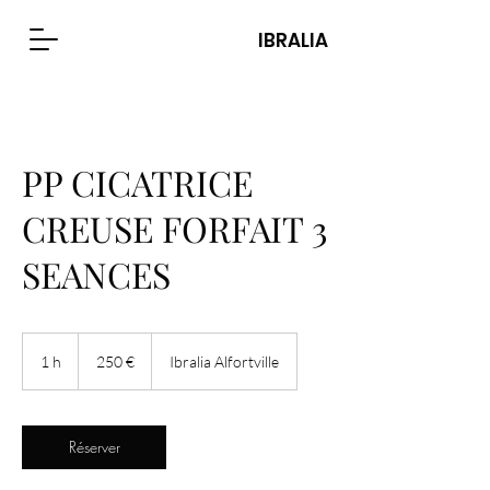
IBRALIA
PP CICATRICE
CREUSE FORFAIT 3
SEANCES
250
euros
1 h
1
250 €
Ibralia Alfortville
Réserver