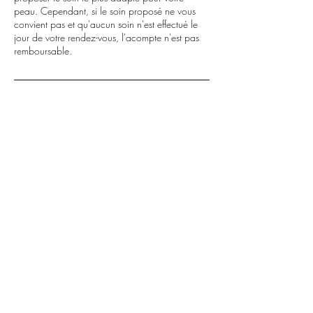
peau. Cependant, si le soin proposé ne vous
convient pas et qu'aucun soin n'est effectué le
jour de votre rendez-vous, l'acompte n'est pas
remboursable.
Coordonnées
33 Rue Victor Hugo, Alfortville, France
0660427703
ibralia@outlook.fr
IBRALIA