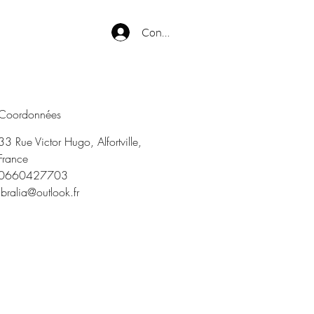
Connexion
Coordonnées
33 Rue Victor Hugo, Alfortville,
France
0660427703
ibralia@outlook.fr