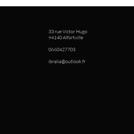
33 rue Victor Hugo
94140 Alfortville
0660427703
060HB
ibralia@outlook.fr