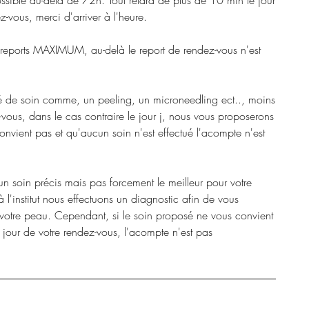
ossible au-delà de 72h. Tout retard de plus de 10 min le jour
z-vous, merci d'arriver à l'heure.
 reports MAXIMUM, au-delà le report de rendez-vous n'est
ué de soin comme, un peeling, un microneedling ect.., moins
ous, dans le cas contraire le jour j, nous vous proposerons
 convient pas et qu'aucun soin n'est effectué l'acompte n'est
un soin précis mais pas forcement le meilleur pour votre
 l'institut nous effectuons un diagnostic afin de vous
 votre peau. Cependant, si le soin proposé ne vous convient
e jour de votre rendez-vous, l'acompte n'est pas