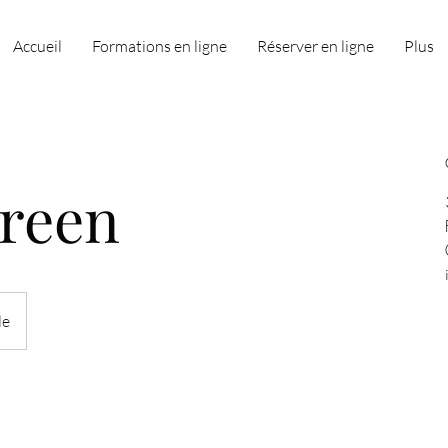
Accueil
Formations en ligne
Réserver en ligne
Plus
reen
le