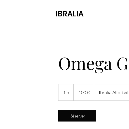
IBRALIA
Omega G
100
euros
1 h
1
100 €
Ibralia Alfortvil
Réserver