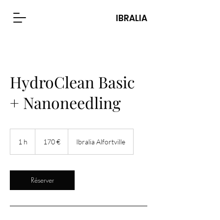
IBRALIA
HydroClean Basic
+ Nanoneedling
170
euros
1 h
1
170 €
Ibralia Alfortville
Réserver